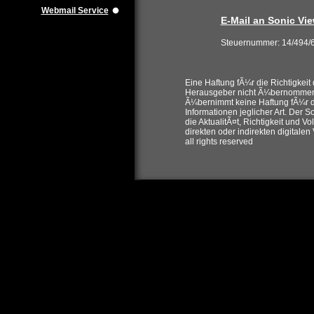
Webmail Service
E-Mail an Sonic Vi
Steuernummer: 14/494/
Eine Haftung fÃ¼r die Richtigkeit 
Herausgeber nicht Ã¼bernommen w
Ã¼bernimmt keine Haftung fÃ¼r d
Informationen jeglicher Art. Der S
die AktualitÃ¤t, Richtigkeit und V
direkten oder indirekten digitale
all rights reserved