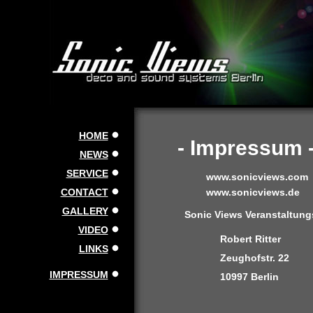
HOME
- Impressum 
NEWS
SERVICE
www.sonicviews.com
CONTACT
www.sonicviews.de
GALLERY
Sonic Views Veranstaltung
VIDEO
Robert Ritter
LINKS
Zeughofstr. 22
IMPRESSUM
10997 Berlin