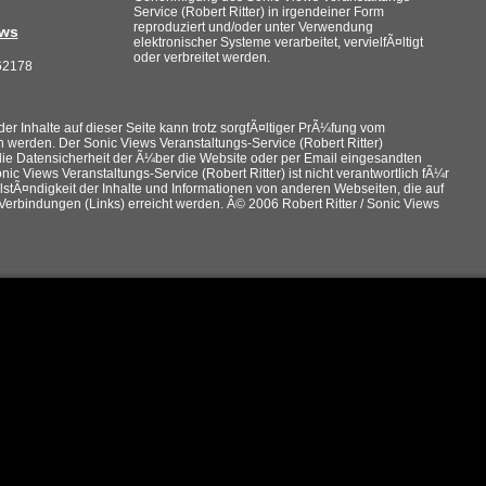
Service (Robert Ritter) in irgendeiner Form
reproduziert und/oder unter Verwendung
ews
elektronischer Systeme verarbeitet, vervielfÃ¤ltigt
oder verbreitet werden.
62178
der Inhalte auf dieser Seite kann trotz sorgfÃ¤ltiger PrÃ¼fung vom
erden. Der Sonic Views Veranstaltungs-Service (Robert Ritter)
ie Datensicherheit der Ã¼ber die Website oder per Email eingesandten
onic Views Veranstaltungs-Service (Robert Ritter) ist nicht verantwortlich fÃ¼r
ollstÃ¤ndigkeit der Inhalte und Informationen von anderen Webseiten, die auf
n Verbindungen (Links) erreicht werden. Â© 2006 Robert Ritter / Sonic Views