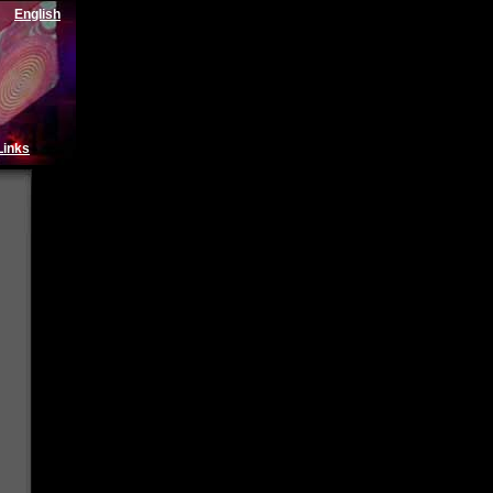
English
Links