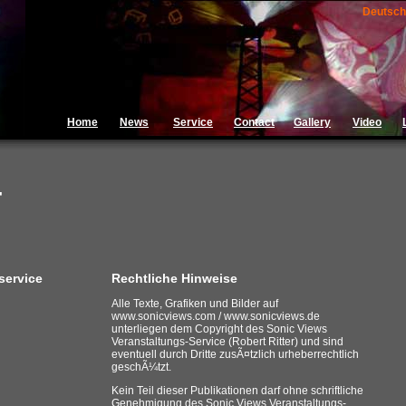
Deutsch
Home
News
Service
Contact
Gallery
Video
-
service
Rechtliche Hinweise
Alle Texte, Grafiken und Bilder auf
www.sonicviews.com / www.sonicviews.de
unterliegen dem Copyright des Sonic Views
Veranstaltungs-Service (Robert Ritter) und sind
eventuell durch Dritte zusÃ¤tzlich urheberrechtlich
geschÃ¼tzt.
Kein Teil dieser Publikationen darf ohne schriftliche
Genehmigung des Sonic Views Veranstaltungs-